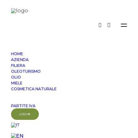
HOME
AZIENDA
FILIERA
OLEOTURISMO
Visualizzazione di 3 risultati
Prezzo:
OLIO
MIELE
dal
COSMETICA NATURALE
più
economico
PARTITE IVA
LOGIN